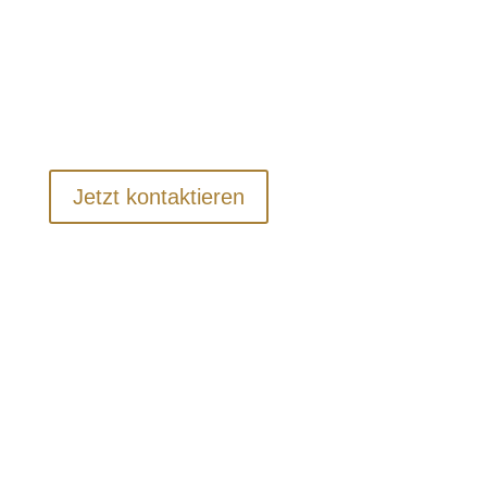
Ihre wertvollen Gegenstände sind während
der gesamten Wohnungsauflösung bei uns
abgesichert.
Jetzt kontaktieren
Warum Sie für