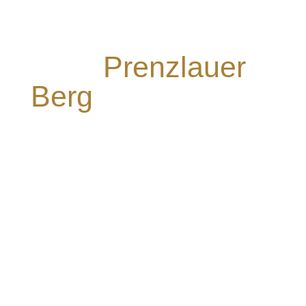
Ihre
Wohnungsauflösu
ng in
Prenzlauer
Berg
auf Gepard
zählen sollten
Prenzlauer Berg ist ein Bezirk, der sich
durch seine Mischung aus charmanten
Altbauten, modernen Neubauten und grünen
Oasen auszeichnet. Bei einer
Wohnungsauflösung in diesem einzigartigen
Stadtteil sind oft besondere Anforderungen
zu berücksichtigen. Gepard übernimmt für