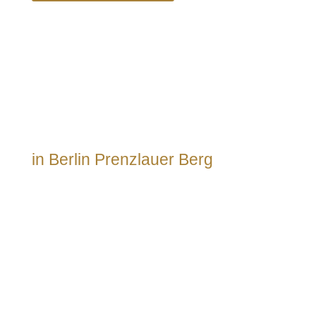
So läuft Ihre Wohnungs­auflösung
in Berlin Prenzlauer Berg
ab
1
Kontaktaufnahme
Sie kontaktieren uns, um einen kostenfreien
Besichtigungstermin zu vereinbaren.