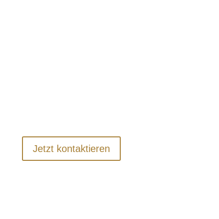
Berg
ist
Mit Gepard haben Sie einen erfahrenen
Partner, der nicht nur bei der
Wohnungsauflösung hilft, sondern Ihnen
auch viele weitere Dienstleistungen bietet,
die den Prozess vereinfachen.
Jetzt kontaktieren
Zusätzliche Leistungen:
Entrümpelung Berlin