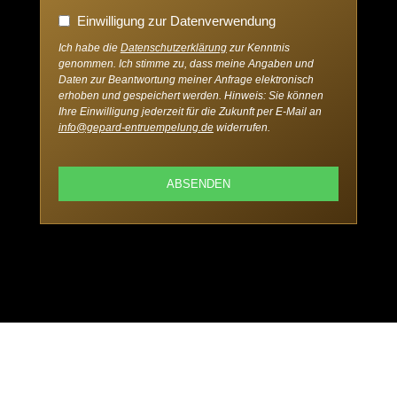
Einwilligung zur Datenverwendung
Ich habe die
Datenschutzerklärung
zur Kenntnis
genommen. Ich stimme zu, dass meine Angaben und
Daten zur Beantwortung meiner Anfrage elektronisch
erhoben und gespeichert werden. Hinweis: Sie können
Ihre Einwilligung jederzeit für die Zukunft per E-Mail an
info@gepard-entruempelung.de
widerrufen.
ABSENDEN
D
i
e
s
e
s
F
e
l
d
s