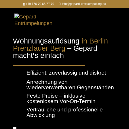
+49 176 70 63 77 79
info@gepard-entruempelung.de
Wohnungsauflösung
in Berlin
Prenzlauer Berg
– Gepard
macht’s einfach
Effizient, zuverlässig und diskret
Anrechnung von
wiederverwertbaren Gegenständen
Feste Preise – inklusive
kostenlosem Vor-Ort-Termin
Vertrauliche und professionelle
Abwicklung