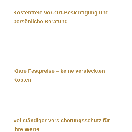
n
Kostenfreie Vor-Ort-Besichtigung und
persönliche Beratung
Unser Service startet mit einer kostenlosen
Besichtigung. Gemeinsam mit Ihnen
ermitteln wir den Umfang der Auflösung und
finden die beste Vorgehensweise.
Klare Festpreise – keine versteckten
Kosten
Bei uns gibt es keine Überraschungen. Sie
erhalten einen transparenten Festpreis, der
alle anfallenden Arbeiten umfasst.
Vollständiger Versicherungsschutz für
Ihre Werte