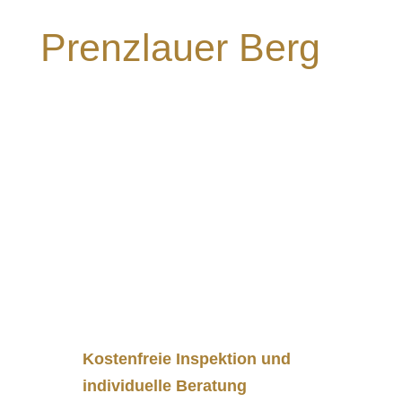
ng in Berlin
Prenzlauer Berg
Gepard bietet Ihnen einen umfassenden
Service, der alle Aspekte der
Wohnungsauflösung abdeckt. Unser Ziel ist
es, Ihre Wohnung schnellstmöglich für eine
neue Nutzung oder Vermietung
vorzubereiten.
Unsere Leistungen beinhalten:
Kostenfreie Inspektion und
individuelle Beratung
– Damit keine