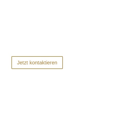
Kontaktieren Sie uns noch heute, um Ihre
Wohnungsauflösung in Berlin Prenzlauer
Berg zu planen. Wir kümmern uns um alles
Weitere und sorgen dafür, dass der Ablauf
für Sie so stressfrei wie möglich verläuft.
Jetzt kontaktieren