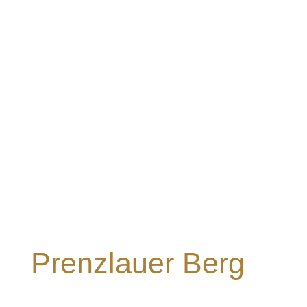
besenrein und freuen uns über Ihr
Feedback.
Jetzt Ihre
Wohnungs­
auflösung in
Prenzlauer Berg
anfragen