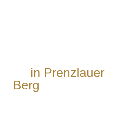
Besondere
Anforderungen bei
der
Wohnungsauflösu
ng
in Prenzlauer
Berg
und wie
Gepard hilft
Prenzlauer Berg ist ein äußerst lebendiger
und vielfältiger Bezirk, bekannt für seine