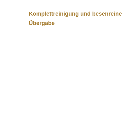
Komplettreinigung und besenreine
Übergabe
– der Wohnung
Warum Gepard
die richtige Wahl
für Ihre
Wohnungsauflösu
ng in
Prenzlauer