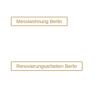
Berlin unsere professionelle und diskrete
Unterstützung an.
Messiwohnung Berlin
Renovierungsarbeiten
Wir als Gepard-Team helfen Ihnen mit
unserer professionellen Erfahrung sorgfältig
und schnell bei der Lösung Ihrer Probleme.
Renovierungsarbeiten Berlin
Dazu gehören unter anderem
Planung der Entrümpelung