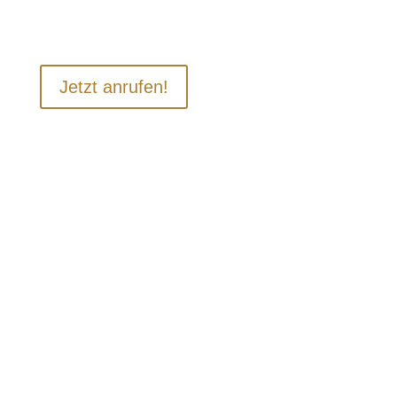
121 Rezensionen mit 5 Sternen
Jetzt anrufen!
Bekannt aus: