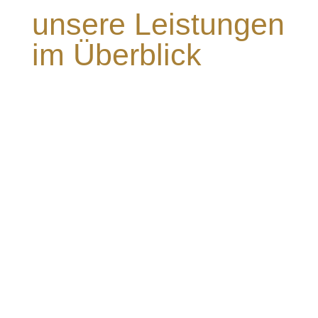
unsere Leistungen
im Überblick
Wir bieten Ihnen sämtliche Leistungen rund
um die Wohnungsentrümpelung aus einer
Hand an.
Umzüge
Wer nach einer Umzugsfirma in Berlin sucht,
der findet zahlreiche Adressen im Internet.
Als erfahrene Umzugsfirma in Berlin haben
wir bereits zahlreiche Umzüge erfolgreich