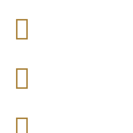


