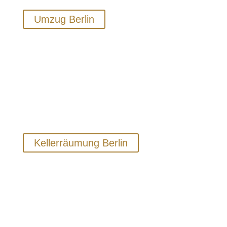
durchgeführt.
Umzug Berlin
Kellerräumungen
Wir verfügen über jahrelange Erfahrung mit
der Räumung von Kellern und sorgen dafür,
dass auch Ihre nicht mehr benötigte
Einrichtung, schnell, diskret und
umweltgerecht entsorgt wird.
Kellerräumung Berlin
Büroauflösungen
Wir führen Ihre Büroauflösung schnell und
kostengünstig durch und bieten Ihnen
sämtliche Leistungen von der Kalkulation