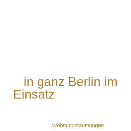
Ihr Ent­
rümpelungs­dienst
–
in ganz Berlin im
Einsatz
Als Experten für
Wohnungsräumungen
,