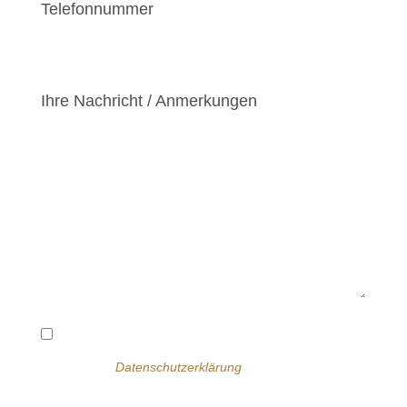
Telefonnummer
*
Ihre Nachricht / Anmerkungen
*
Einwilligung zur Datenverwendung
Ich habe die
Datenschutzerklärung
zur Kenntnis
genommen. Ich stimme zu, dass meine Angaben und