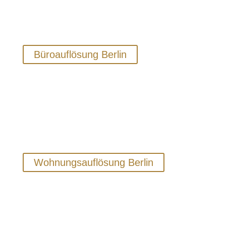
des Aufwands bis zur Verwertung nicht mehr
benötigter Einrichtungsgegenstände aus
einer Hand an.
Büroauflösung Berlin
Wohnungsauflösungen
Gepard aus Berlin nimmt die Arbeit ab und
stellt mit langjähriger Erfahrung eine
diskrete, schnelle und belastungsarme
Wohnungsauflösung sicher.
Wohnungsauflösung Berlin
Messiwohnungen
Wir bieten Ihnen für die Räumung und
Entrümpelung einer Messie-Wohnung in