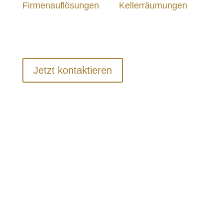
Firmenauflösungen
und
Kellerräumungen
aus Berlin sind wir für Sie in der Hauptstadt
und ganz Deutschland im Einsatz.
Jetzt kontaktieren