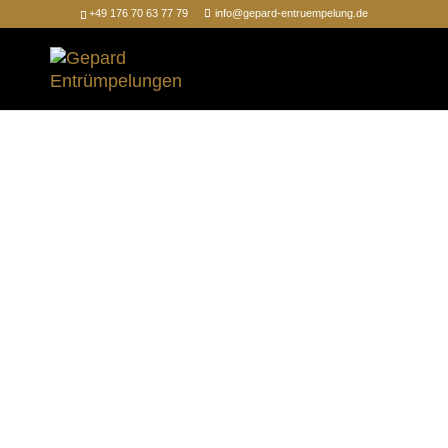
+49 176 70 63 77 79
info@gepard-entruempelung.de
Kostenlose Besichtigungen
Schnell und zuverlässig
Termingerechte Umsetzung